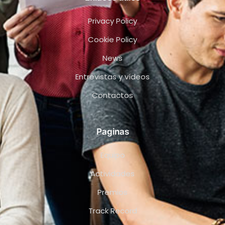
Privacy Policy
Cookie Policy
News
Entrevistas y vídeos
Contactos
Paginas
Equipo
Actividades
Premios
Track Record