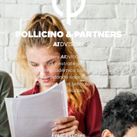
Pollicino & Partners
AI
DVISORY es una firma de
consultoría legal y estratégica que combina la
excelencia académica con la eficiencia
operativa, brindando soluciones a medida
tanto en asuntos judiciales como
extrajudiciales.
Enlaces útiles