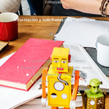
Editoriales
Información y solicitudes de intervención
C.so di Porta Nuova 15, 20121 - Milano
Piazza di S. Lorenzo in Lucina, 6, 00186 - Rome
o.pollicino@pollicinoaidvisory.eu
Teléfono: + 39 02 76388700