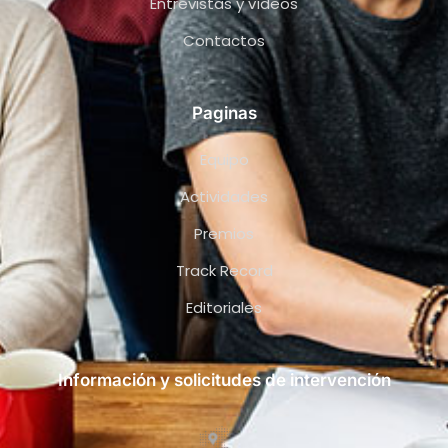
Entrevistas y vídeos
Contactos
Paginas
Equipo
Actividades
Premios
Track Record
Editoriales
Información y solicitudes de intervención