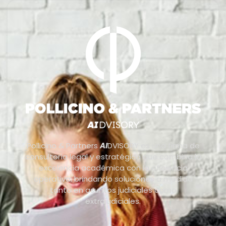
Pollicino & Partners
AI
DVISORY es una firma de
consultoría legal y estratégica que combina la
excelencia académica con la eficiencia
operativa, brindando soluciones a medida
tanto en asuntos judiciales como
extrajudiciales.