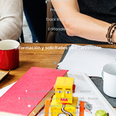
Actividades
Premios
Track Record
Editoriales
Información y solicitudes de intervención
C.so di Porta Nuova 15, 20121 - Milano
Piazza di S. Lorenzo in Lucina, 6, 00186 - Rome
o.pollicino@pollicinoaidvisory.eu
Teléfono: + 39 02 76388700