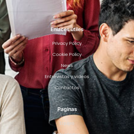
Enlaces útiles
Privacy Policy
Cookie Policy
News
Entrevistas y vídeos
Contactos
Paginas
Equipo