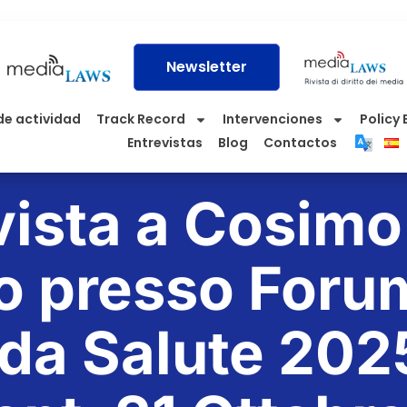
Newsletter
de actividad
Track Record
Intervenciones
Policy 
Entrevistas
Blog
Contactos
vista a Cosimo
o presso Foru
da Salute 202