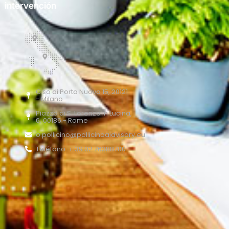
intervención
C.so di Porta Nuova 15, 20121
- Milano
Piazza di S. Lorenzo in Lucina,
6, 00186 - Rome
o.pollicino@pollicinoaidvisory.eu
Teléfono: + 39 02 76388700