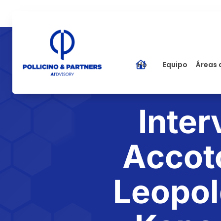
Home
Equipo
Áreas 
Inter
Accot
Leopol