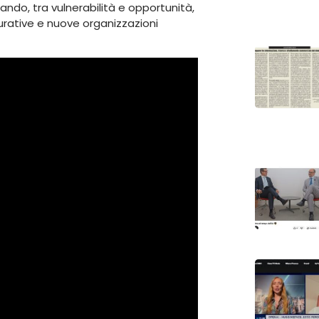
ndo, tra vulnerabilità e opportunità,
urative e nuove organizzazioni