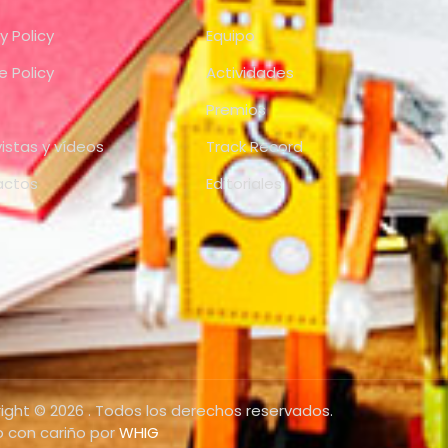
y Policy
Equipo
e Policy
Actividades
Premios
vistas y vídeos
Track Record
actos
Editoriales
ight © 2026 . Todos los derechos reservados.
 con cariño por
WHIG