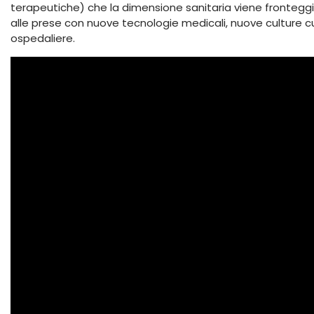
terapeutiche) che la dimensione sanitaria viene fronteggia
alle prese con nuove tecnologie medicali, nuove culture c
ospedaliere.