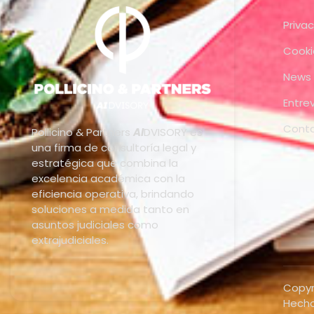
Privac
Cooki
News
Entre
Cont
Pollicino & Partners
AI
DVISORY es
una firma de consultoría legal y
estratégica que combina la
excelencia académica con la
eficiencia operativa, brindando
soluciones a medida tanto en
asuntos judiciales como
extrajudiciales.
Copyr
Hecho