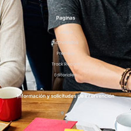
Paginas
Equipo
Actividades
Premios
Track Record
Editoriales
Información y solicitudes de intervención