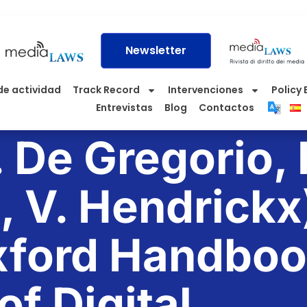
Newsletter
de actividad
Track Record
Intervenciones
Policy 
Entrevistas
Blog
Contactos
 De Gregorio, 
, V. Hendrickx
xford Handbo
of Digital