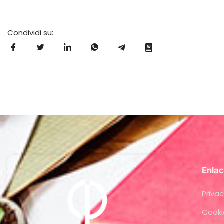
Condividi su:
Enlac
Privac
Cooki