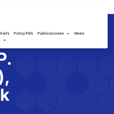
Briefs
Policy Pills
Publicaciones
News
P.
),
ok