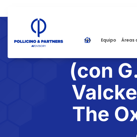
Home
Equipo
Áreas 
(con G.
Valcke
The O