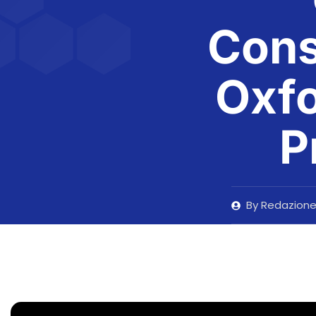
Cons
Oxfo
P
By
Redazion