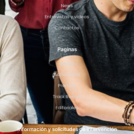
News
Entrevistas y vídeos
Contactos
Paginas
Equipo
Actividades
Premios
Track Record
Editoriales
Información y solicitudes de intervención