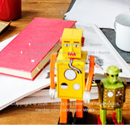
C.so di Porta Nuova 15, 20121 - Milano
Piazza di S. Lorenzo in Lucina, 6, 00186 - Rome
o.pollicino@pollicinoaidvisory.eu
Teléfono: + 39 02 76388700
Copyright © 2026 . Todos los derechos reservados.
Hecho con cariño por
WHIG