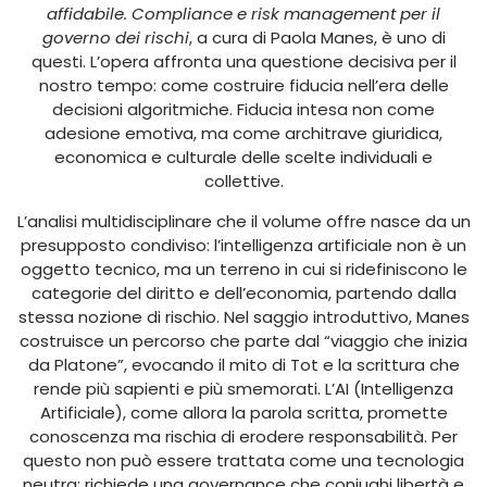
affidabile. Compliance e risk management per il
governo dei rischi
, a cura di Paola Manes, è uno di
questi. L’opera affronta una questione decisiva per il
nostro tempo: come costruire fiducia nell’era delle
decisioni algoritmiche. Fiducia intesa non come
adesione emotiva, ma come architrave giuridica,
economica e culturale delle scelte individuali e
collettive.
L’analisi multidisciplinare che il volume offre nasce da un
presupposto condiviso: l’intelligenza artificiale non è un
oggetto tecnico, ma un terreno in cui si ridefiniscono le
categorie del diritto e dell’economia, partendo dalla
stessa nozione di rischio. Nel saggio introduttivo, Manes
costruisce un percorso che parte dal “viaggio che inizia
da Platone”, evocando il mito di Tot e la scrittura che
rende più sapienti e più smemorati. L’AI (Intelligenza
Artificiale), come allora la parola scritta, promette
conoscenza ma rischia di erodere responsabilità. Per
questo non può essere trattata come una tecnologia
neutra: richiede una governance che coniughi libertà e