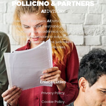
Pollicino & Partners
AI
DVISORY es una firma de
consultoría legal y estratégica que combina la
excelencia académica con la eficiencia
operativa, brindando soluciones a medida
tanto en asuntos judiciales como
extrajudiciales.
Enlaces útiles
Privacy Policy
Cookie Policy