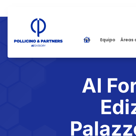
Home
Equipo
Áreas 
AI Fo
Edi
Palazz