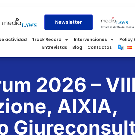
Newsletter
de actividad
Track Record
Intervenciones
Policy 
Entrevistas
Blog
Contactos
rum 2026 – VII
zione, AIXIA,
o Giureconsult