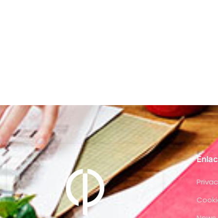
Enlac
Privac
Cooki
News