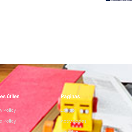
es útiles
Paginas
y Policy
Equipo
e Policy
Actividades
Premios