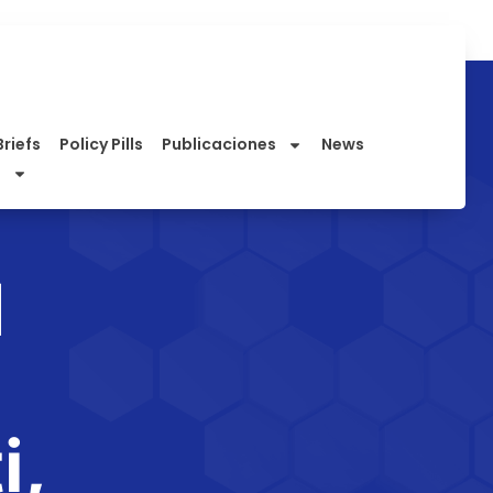
Briefs
Policy Pills
Publicaciones
News
I
i,