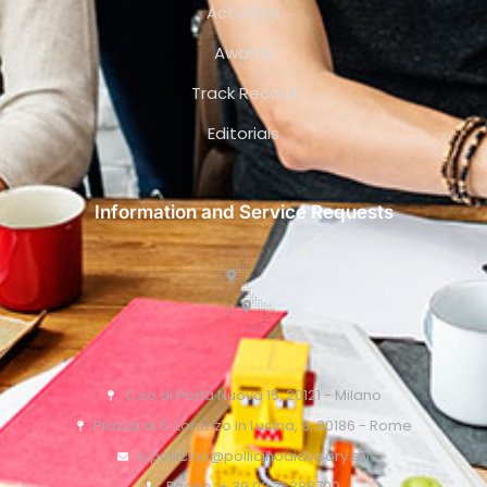
Activities
Awards
Track Record
Editorials
Information and Service Requests
C.so di Porta Nuova 15, 20121 - Milano
Piazza di S. Lorenzo in Lucina, 6, 00186 - Rome
o.pollicino@pollicinoaidvisory.eu
Phone: + 39 02 76388700