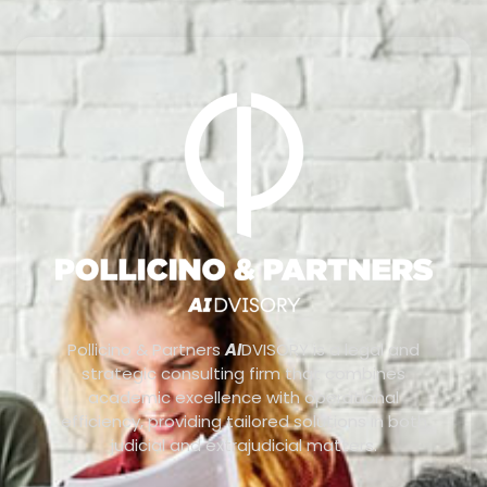
Pollicino & Partners
AI
DVISORY is a legal and
strategic consulting firm that combines
academic excellence with operational
efficiency, providing tailored solutions in both
judicial and extrajudicial matters.