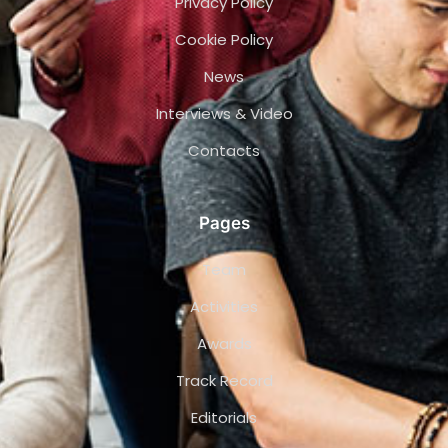
Privacy Policy
Cookie Policy
News
Interviews & Video
Contacts
Pages
Team
Activities
Awards
Track Record
Editorials