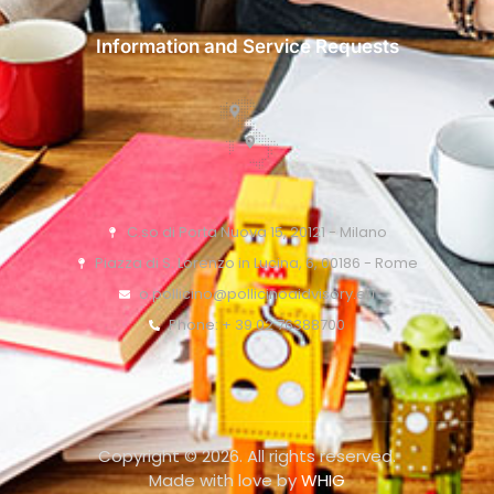
Information and Service Requests
C.so di Porta Nuova 15, 20121 - Milano
Piazza di S. Lorenzo in Lucina, 6, 00186 - Rome
o.pollicino@pollicinoaidvisory.eu
Phone: + 39 02 76388700
Copyright © 2026. All rights reserved.
Made with love by
WHIG