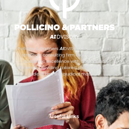
Pollicino & Partners
AI
DVISORY is a legal and
strategic consulting firm that combines
academic excellence with operational
efficiency, providing tailored solutions in both
judicial and extrajudicial matters.
Useful Links