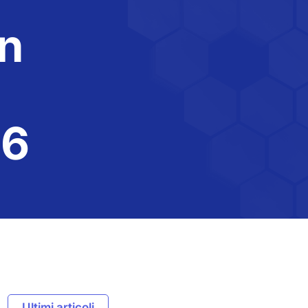
on
26
Ultimi articoli