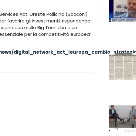
l Services Act. Oreste Pollicino (Bocconi):
er favorire gli investimenti, rispondendo
 pugno duro sulle Big Tech Usa e un
a essenziale per la competitività europea”
1/news/digital_network_act_leuropa_cambia_strategia