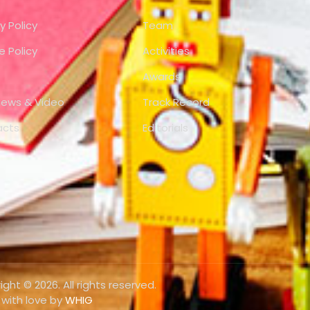
y Policy
Team
e Policy
Activities
Awards
views & Video
Track Record
acts
Editorials
ght © 2026. All rights reserved.
with love by
WHIG