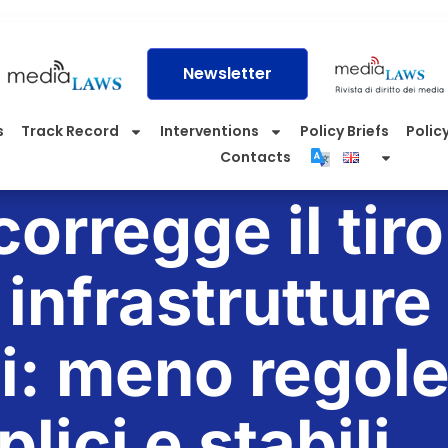
Newsletter
s
Track Record
Interventions
Policy Briefs
Policy
Contacts
corregge il tiro
 infrastrutture
li: meno regole
lici e stabili.