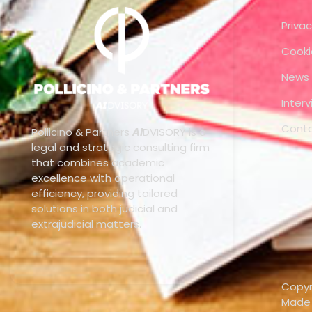
Privac
Cooki
News
Inter
Cont
Pollicino & Partners
AI
DVISORY is a
legal and strategic consulting firm
that combines academic
excellence with operational
efficiency, providing tailored
solutions in both judicial and
extrajudicial matters.
Copyri
Made 