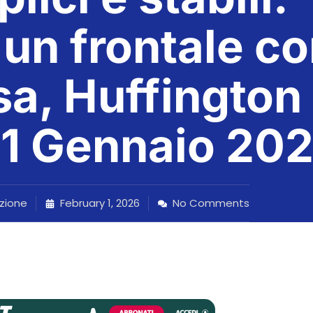
un frontale c
sa, Huffington
21 Gennaio 20
zione
February 1, 2026
No Comments