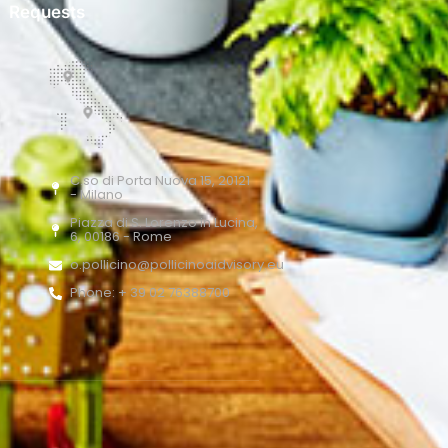
Requests
C.so di Porta Nuova 15, 20121
- Milano
Piazza di S. Lorenzo in Lucina,
6, 00186 - Rome
o.pollicino@pollicinoaidvisory.eu
Phone: + 39 02 76388700