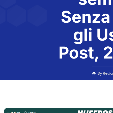
Senza 
gli U
Post, 
By
Reda