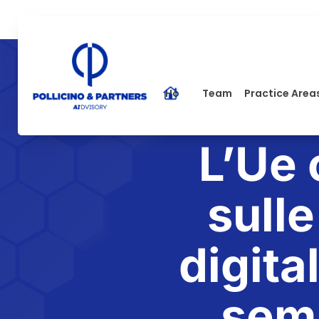
Home
Team
Practice Area
L’Ue 
sulle
digita
semp