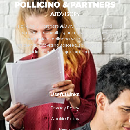
Pollicino & Partners
AI
DVISORY is a legal and
strategic consulting firm that combines
academic excellence with operational
efficiency, providing tailored solutions in both
judicial and extrajudicial matters.
Useful Links
Privacy Policy
Cookie Policy
News