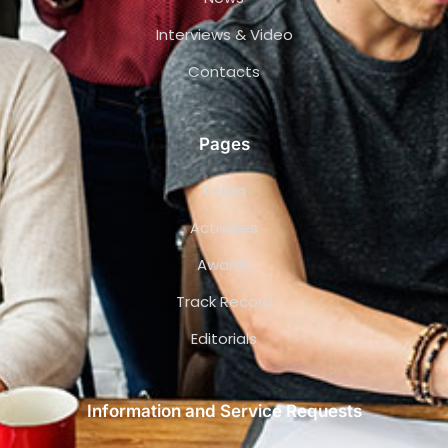
Interviews & Video
Contacts
Pages
Team
Activities
Awards
Track Record
Editorials
Information and Service Requests