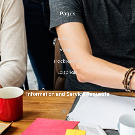
Pages
Team
Activities
Awards
Track Record
Editorials
Information and Service Requests