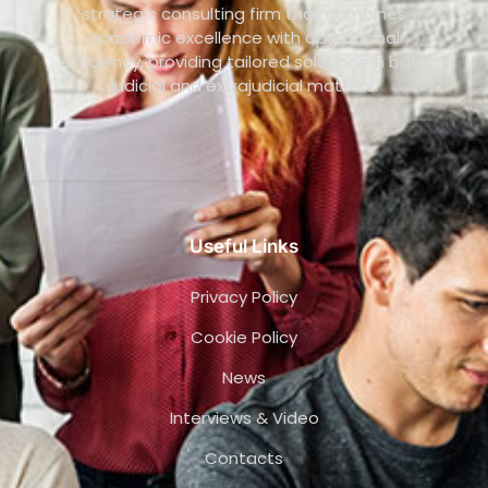
strategic consulting firm that combines
academic excellence with operational
efficiency, providing tailored solutions in both
judicial and extrajudicial matters.
Useful Links
Privacy Policy
Cookie Policy
News
Interviews & Video
Contacts