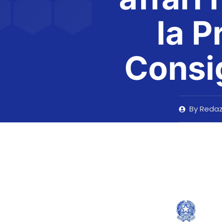
la P
Consig
By
Redaz