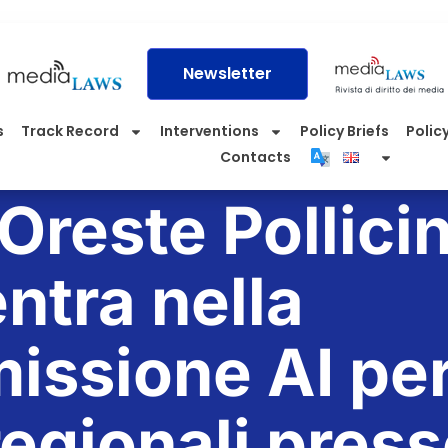
Newsletter
s
Track Record
Interventions
Policy Briefs
Policy
Contacts
. Oreste Pollici
entra nella
ssione AI pe
 regionali pres