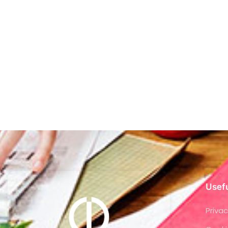
Usefu
Privac