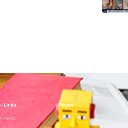
l Links
Pages
y Policy
Team