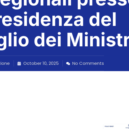
residenza del
lio dei Ministr
ione
October 10, 2025
No Comments