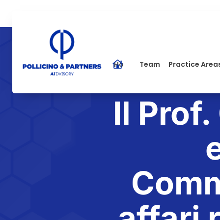
Home
Team
Practice Area
Il Prof
Commi
affari