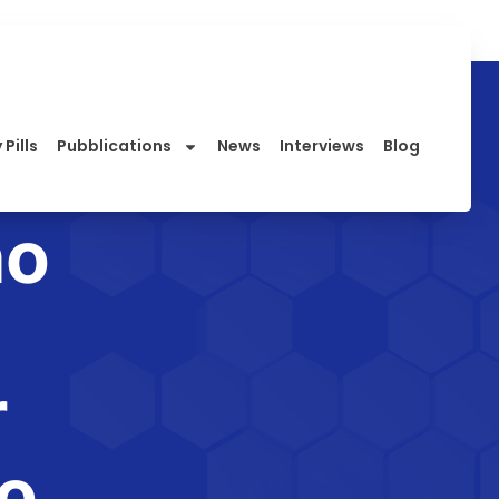
 Pills
Pubblications
News
Interviews
Blog
no
r
so