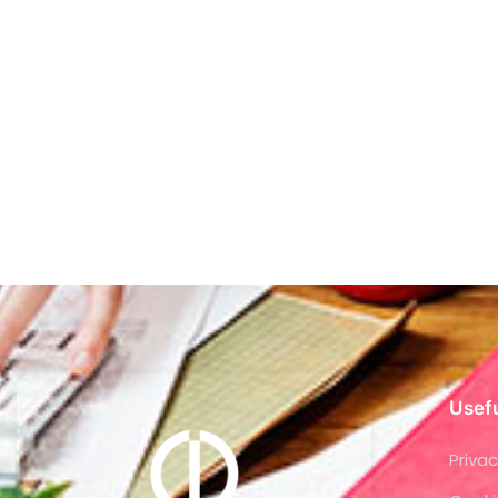
Usefu
Privac