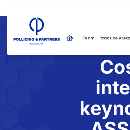
Home
Team
Practice Area
Co
int
keyno
ASS