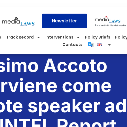
Newsletter
s
Track Record
Interventions
Policy Briefs
Policy
Contacts
simo Accoto
erviene come
te speaker ad
INTEL Report