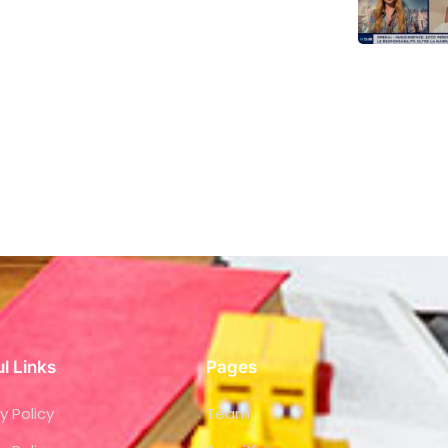
l Links
Pages
y Policy
Team