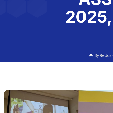
2025,
By
Redazi