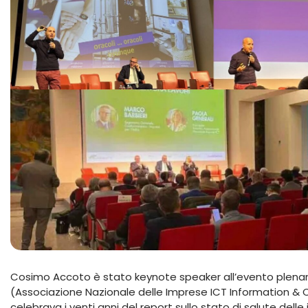
Cosimo Accoto è stato keynote speaker all’evento plenari
(Associazione Nazionale delle Imprese ICT Information 
celebrava i venti anni del report sullo stato di salute dell