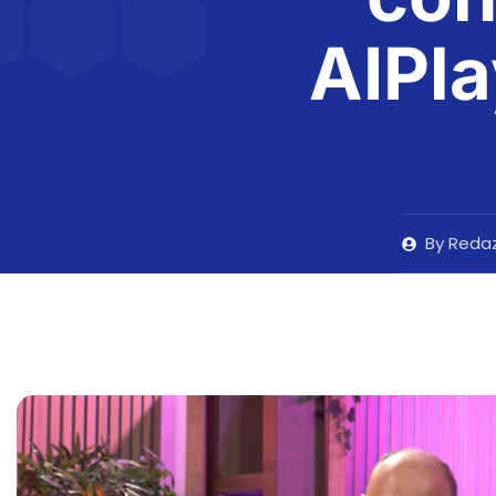
AIPla
By
Redaz