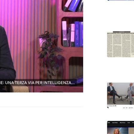
VIDEO AIPLAY: PROF. POLLICINO SULLA CO-REGOLAMENTAZIONE: UNA TERZA VIA PER INTELLIGENZA ARTIFICIALE?