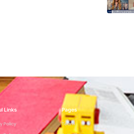
l Links
Pages
y Policy
Team