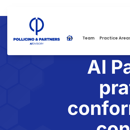
Home
Team
Practice Area
AI P
pra
confor
con