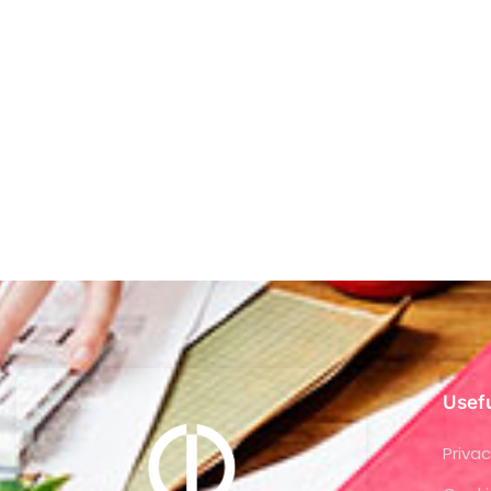
Usefu
Privac