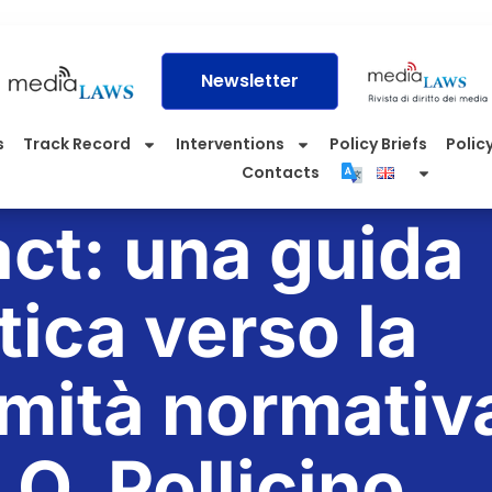
Newsletter
s
Track Record
Interventions
Policy Briefs
Policy
Contacts
act: una guida
tica verso la
mità normativ
 O. Pollicino,