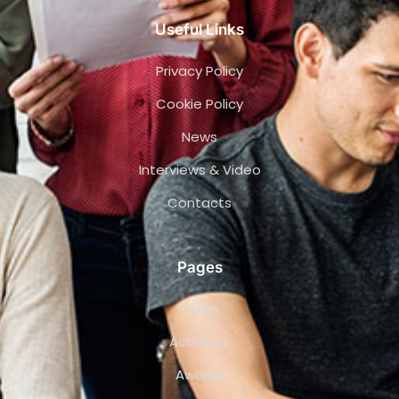
Useful Links
Privacy Policy
Cookie Policy
News
Interviews & Video
Contacts
Pages
Team
Activities
Awards