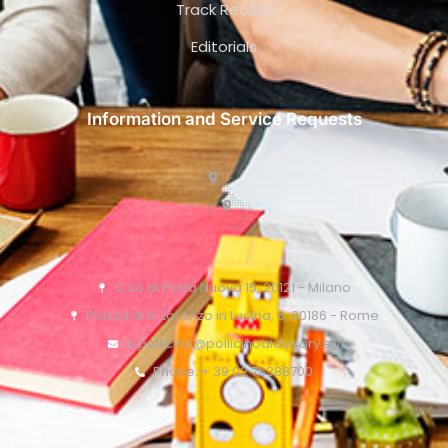
Track Record
Editorials
Information and Service Requests
C.so di Porta Nuova 15, 20121 - Milano
Piazza di S. Lorenzo in Lucina, 6, 00186 - Rome
o.pollicino@pollicinoaidvisory.eu
Phone: + 39 02 76388700