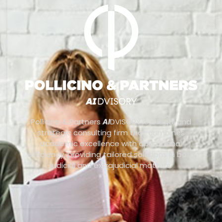
Pollicino & Partners
AI
DVISORY is a legal and
strategic consulting firm that combines
academic excellence with operational
efficiency, providing tailored solutions in both
judicial and extrajudicial matters.