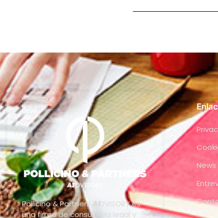
Enlac
Privac
Cooki
News
Entre
Cont
Pollicino & Partners
AI
DVISORY es
una firma de consultoría legal y