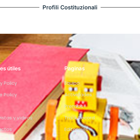
Profili Costituzionali
es útiles
Paginas
y Policy
Equipo
e Policy
Actividades
Premios
vistas y vídeos
Track Record
actos
Editoriales