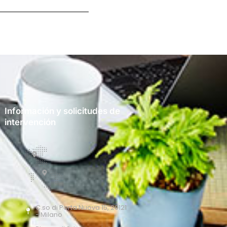
Información y solicitudes de
intervención
C.so di Porta Nuova 15, 20121
- Milano