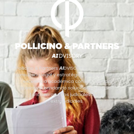
Pollicino & Partners
AI
DVISORY es una firma de
consultoría legal y estratégica que combina la
excelencia académica con la eficiencia
operativa, brindando soluciones a medida
tanto en asuntos judiciales como
extrajudiciales.