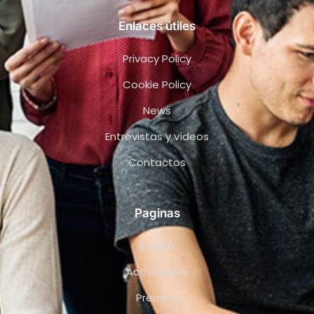
Enlaces útiles
Privacy Policy
Cookie Policy
News
Entrevistas y vídeos
Contactos
Paginas
Equipo
Actividades
Premios