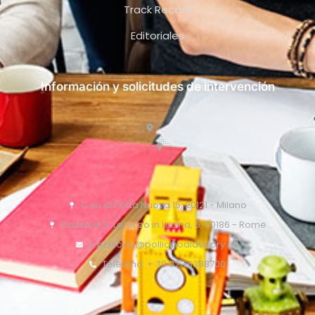
Track Record
Editoriales
Información y solicitudes de intervención
C.so di Porta Nuova 15, 20121 - Milano
Piazza di S. Lorenzo in Lucina, 6, 00186 - Rome
o.pollicino@pollicinoaidvisory.eu
Teléfono: + 39 02 76388700