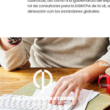
cuánticas, así como a la gobernanza del espaci
rol de consultores para la DGINTPA de la UE, 
alineación con los estándares globales.
Enlac
Privac
Cooki
News
Entre