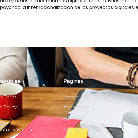
o y de las infraestructuras digitales críticas. Nuestra labor
apoyando la internacionalización de los proyectos digitales 
es útiles
Paginas
y Policy
Equipo
e Policy
Actividades
Premios
vistas y vídeos
Track Record