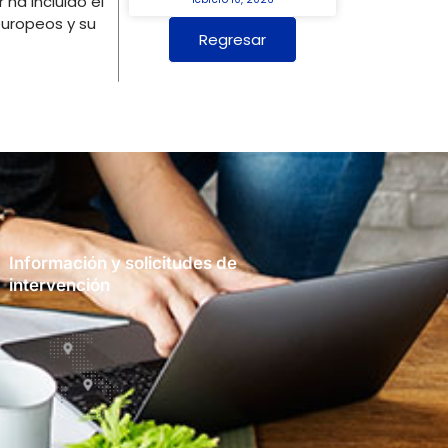
 ha incluido el
europeos y su
Regresar
Información y solicitudes de
intervención