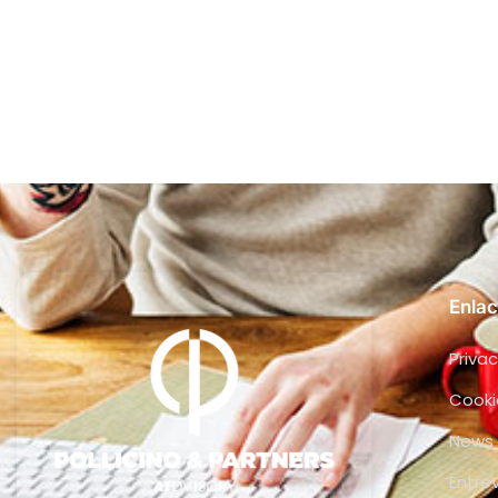
Enlac
Privac
Cooki
News
Entre