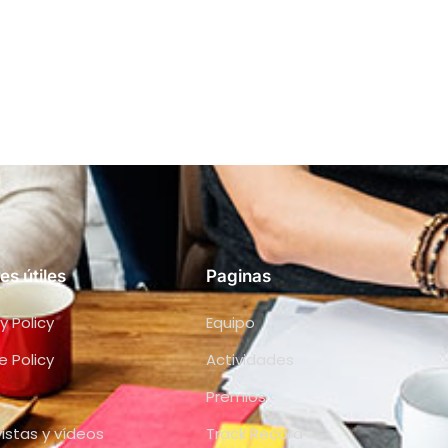
es útiles
Paginas
y Policy
Equipo
e Policy
Actividades
Premios
vistas y vídeos
Track Record