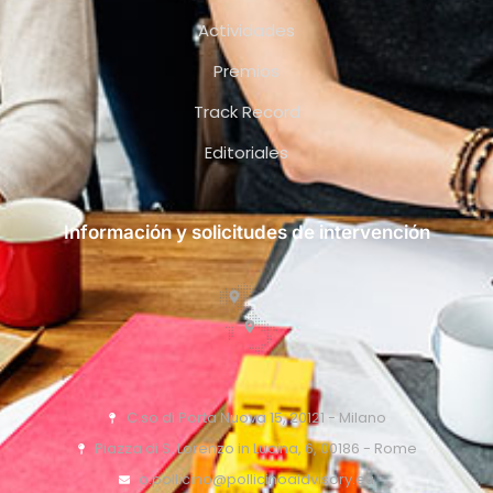
Actividades
Premios
Track Record
Editoriales
Información y solicitudes de intervención
C.so di Porta Nuova 15, 20121 - Milano
Piazza di S. Lorenzo in Lucina, 6, 00186 - Rome
o.pollicino@pollicinoaidvisory.eu