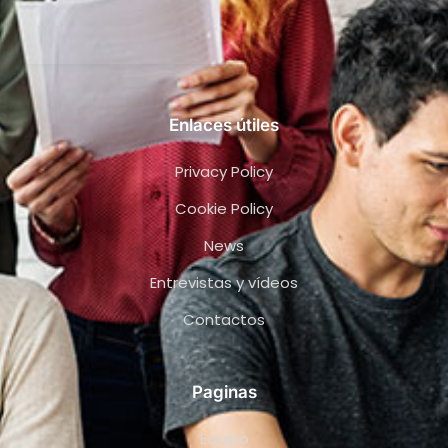
Enlaces útiles
Privacy Policy
Cookie Policy
News
Entrevistas y vídeos
Contactos
Paginas
Equipo