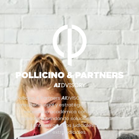
Pollicino & Partners
AI
DVISORY es una firma de
consultoría legal y estratégica que combina la
excelencia académica con la eficiencia
operativa, brindando soluciones a medida
tanto en asuntos judiciales como
extrajudiciales.