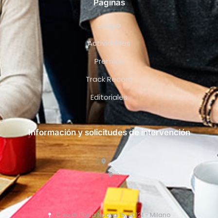
Paginas
Equipo
Actividades
Premios
Track Record
Editoriales
Información y solicitudes de intervención
C.so di Porta Nuova 15, 20121 - Milano