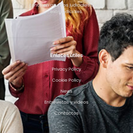
tanto en asuntos judiciales como
extrajudiciales.
Enlaces útiles
Privacy Policy
Cookie Policy
News
Entrevistas y vídeos
Contactos