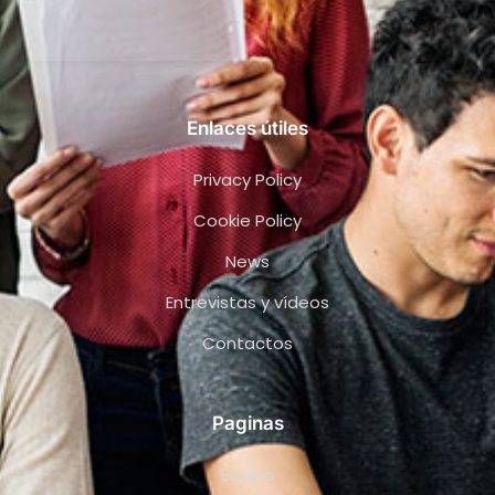
Enlaces útiles
Privacy Policy
Cookie Policy
News
Entrevistas y vídeos
Contactos
Paginas
Equipo