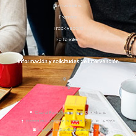
Actividades
Premios
Track Record
Editoriales
Información y solicitudes de intervención
C.so di Porta Nuova 15, 20121 - Milano
Piazza di S. Lorenzo in Lucina, 6, 00186 - Rome
o.pollicino@pollicinoaidvisory.eu