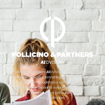
Pollicino & Partners
AI
DVISORY es una firma de
consultoría legal y estratégica que combina la
excelencia académica con la eficiencia
operativa, brindando soluciones a medida
tanto en asuntos judiciales como
extrajudiciales.