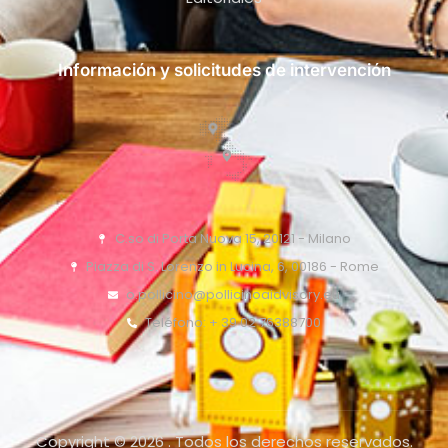
Información y solicitudes de intervención
C.so di Porta Nuova 15, 20121 - Milano
Piazza di S. Lorenzo in Lucina, 6, 00186 - Rome
o.pollicino@pollicinoaidvisory.eu
Teléfono: + 39 02 76388700
Copyright © 2026 . Todos los derechos reservados.