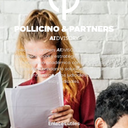
Pollicino & Partners
AI
DVISORY es una firma de
consultoría legal y estratégica que combina la
excelencia académica con la eficiencia
operativa, brindando soluciones a medida
tanto en asuntos judiciales como
extrajudiciales.
Enlaces útiles