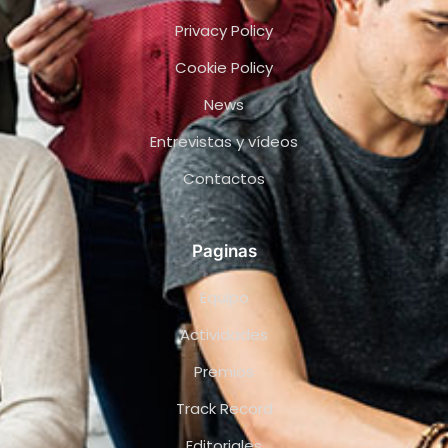
Privacy Policy
Cookie Policy
News
Entrevistas y vídeos
Contactos
Paginas
Equipo
Actividades
Premios
Track Record
Editoriales