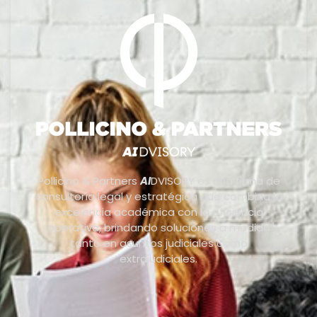
Pollicino & Partners
AI
DVISORY es una firma de
consultoría legal y estratégica que combina la
excelencia académica con la eficiencia
operativa, brindando soluciones a medida
tanto en asuntos judiciales como
extrajudiciales.