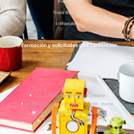
Premios
Track Record
Editoriales
Información y solicitudes de intervención
C.so di Porta Nuova 15, 20121 - Milano
Piazza di S. Lorenzo in Lucina, 6, 00186 - Rome
o.pollicino@pollicinoaidvisory.eu
Teléfono: + 39 02 76388700