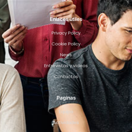
Enlaces útiles
Privacy Policy
Cookie Policy
News
Entrevistas y vídeos
Contactos
Paginas
Equipo
Actividades