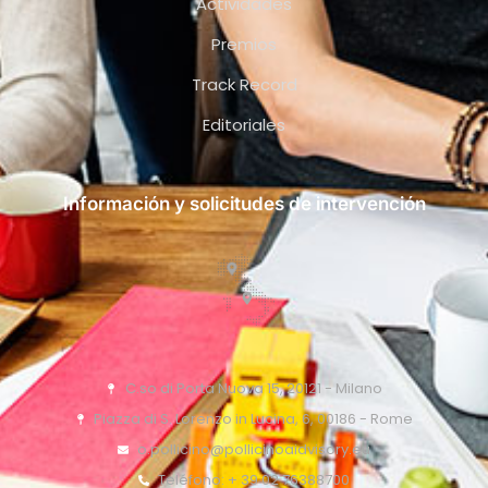
Actividades
Premios
Track Record
Editoriales
Información y solicitudes de intervención
C.so di Porta Nuova 15, 20121 - Milano
Piazza di S. Lorenzo in Lucina, 6, 00186 - Rome
o.pollicino@pollicinoaidvisory.eu
Teléfono: + 39 02 76388700