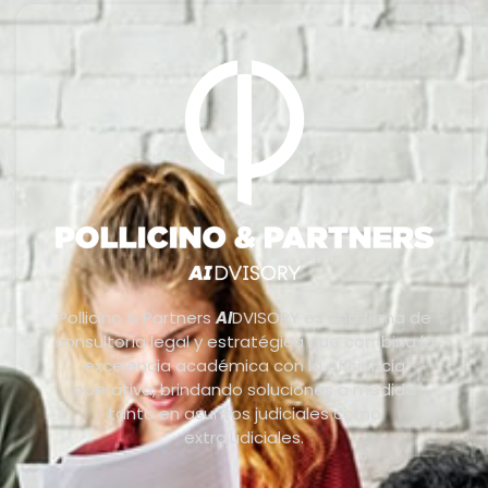
Pollicino & Partners
AI
DVISORY es una firma de
consultoría legal y estratégica que combina la
excelencia académica con la eficiencia
operativa, brindando soluciones a medida
tanto en asuntos judiciales como
extrajudiciales.