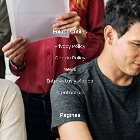
Enlaces útiles
Privacy Policy
Cookie Policy
News
Entrevistas y vídeos
Contactos
Paginas
Equipo