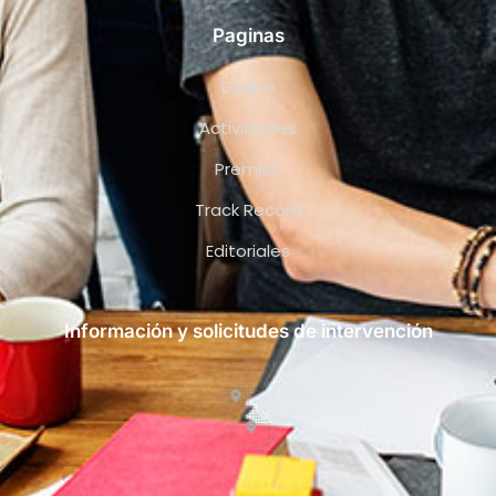
Paginas
Equipo
Actividades
Premios
Track Record
Editoriales
Información y solicitudes de intervención