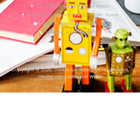
C.so di Porta Nuova 15, 20121 - Milano
Piazza di S. Lorenzo in Lucina, 6, 00186 - Rome
o.pollicino@pollicinoaidvisory.eu
Teléfono: + 39 02 76388700
Copyright © 2026 . Todos los derechos reservados.
Hecho con cariño por
WHIG