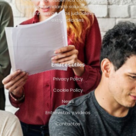
operativa, brindando soluciones a medida
tanto en asuntos judiciales como
extrajudiciales.
Enlaces útiles
Privacy Policy
Cookie Policy
News
Entrevistas y vídeos
Contactos