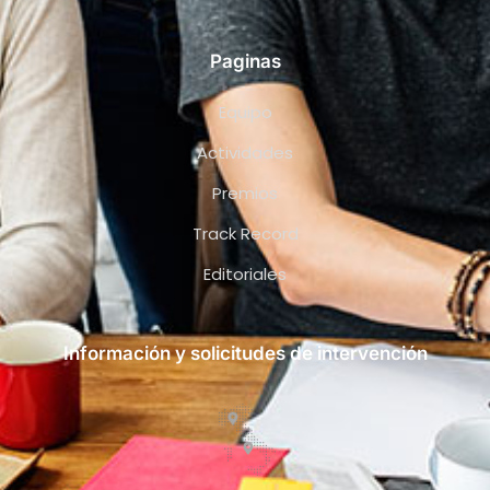
Paginas
Equipo
Actividades
Premios
Track Record
Editoriales
Información y solicitudes de intervención