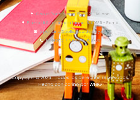
C.so di Porta Nuova 15, 20121 - Milano
Piazza di S. Lorenzo in Lucina, 6, 00186 - Rome
o.pollicino@pollicinoaidvisory.eu
Teléfono: + 39 02 76388700
Copyright © 2026 . Todos los derechos reservados.
Hecho con cariño por
WHIG