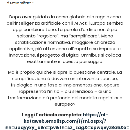
Dopo aver guidato la corsa globale alla regolazione
dell’intelligenza artificiale con il AI Act, l’Europa sembra
oggi cambiare tono. La parola d’ordine non è più
soltanto “regolare”, ma “semplificare”. Meno
stratificazione normativa, maggiore chiarezza
applicativa, più attenzione all’impatto su imprese e
innovazione. Il progetto di Digital Omnibus si colloca
esattamente in questo passaggio.
Ma è proprio qui che si apre la questione centrale. La
semplificazione è davvero un intervento tecnico,
fisiologico in una fase di implementazione, oppure
rappresenta l’inizio – più silenzioso – di una
trasformazione più profonda del modello regolatorio
europeo?
Leggi l’articolo completo:
https://nl-
kataweb.emailsp.com/f/rnl.aspx/?
ihh=uuqyyxy_a&x=pv&fh=sz_zag&=spwqvyz8a5&x=