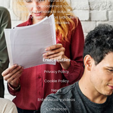
consultoría legal y estratégica que combina la
excelencia académica con la eficiencia
operativa, brindando soluciones a medida
tanto en asuntos judiciales como
extrajudiciales.
Enlaces útiles
Privacy Policy
Cookie Policy
News
Entrevistas y vídeos
Contactos