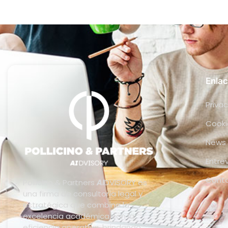
Enlac
Privac
Cooki
News
Entre
Cont
Pollicino & Partners
AI
DVISORY es
una firma de consultoría legal y
estratégica que combina la
excelencia académica con la
eficiencia operativa, brindando