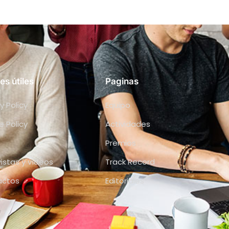
es útiles
Paginas
y Policy
Equipo
e Policy
Actividades
Premios
vistas y vídeos
Track Record
actos
Editoriales