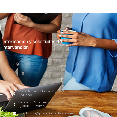
Información y solicitudes de
intervención
C.so di Porta Nuova 15, 20121
- Milano
Piazza di S. Lorenzo in Lucina,
6, 00186 - Rome
o.pollicino@pollicinoaidvisory.eu