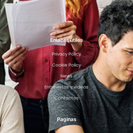
Enlaces útiles
Privacy Policy
Cookie Policy
News
Entrevistas y vídeos
Contactos
Paginas