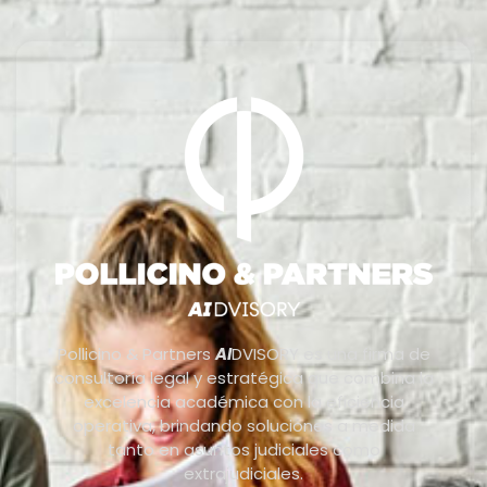
Pollicino & Partners
AI
DVISORY es una firma de
consultoría legal y estratégica que combina la
excelencia académica con la eficiencia
operativa, brindando soluciones a medida
tanto en asuntos judiciales como
extrajudiciales.