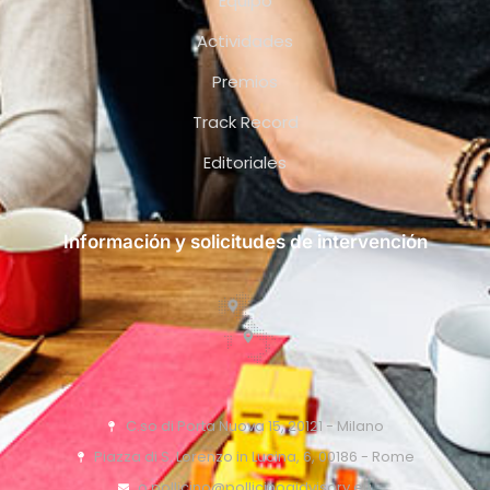
Equipo
Actividades
Premios
Track Record
Editoriales
Información y solicitudes de intervención
C.so di Porta Nuova 15, 20121 - Milano
Piazza di S. Lorenzo in Lucina, 6, 00186 - Rome
o.pollicino@pollicinoaidvisory.eu