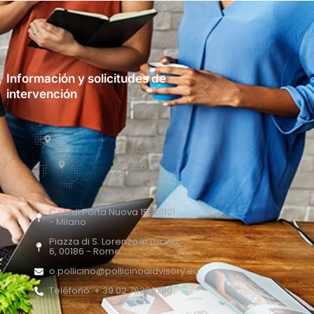
Información y solicitudes de
intervención
C.so di Porta Nuova 15, 20121
- Milano
Piazza di S. Lorenzo in Lucina,
6, 00186 - Rome
o.pollicino@pollicinoaidvisory.eu
Teléfono: + 39 02 76388700