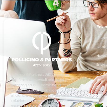
Enlac
Privac
Cooki
News
Entre
Cont
Pollicino & Partners
AI
DVISORY es
una firma de consultoría legal y
estratégica que combina la
excelencia académica con la
eficiencia operativa, brindando
soluciones a medida tanto en
asuntos judiciales como