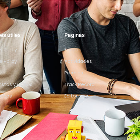
es útiles
Paginas
y Policy
Equipo
e Policy
Actividades
Premios
vistas y vídeos
Track Record
actos
Editoriales