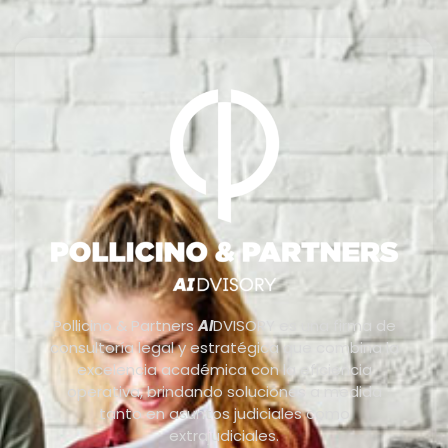
Pollicino & Partners
AI
DVISORY es una firma de
consultoría legal y estratégica que combina la
excelencia académica con la eficiencia
operativa, brindando soluciones a medida
tanto en asuntos judiciales como
extrajudiciales.