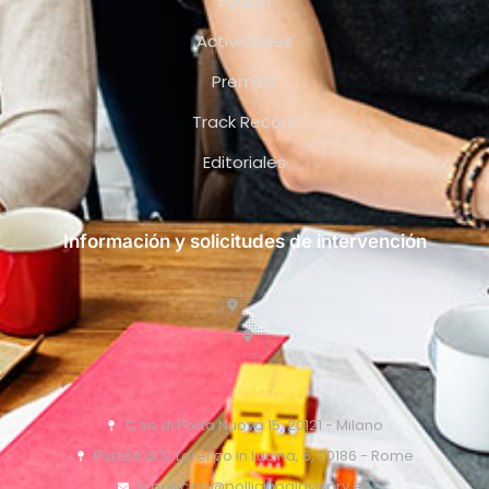
Equipo
Actividades
Premios
Track Record
Editoriales
Información y solicitudes de intervención
C.so di Porta Nuova 15, 20121 - Milano
Piazza di S. Lorenzo in Lucina, 6, 00186 - Rome
o.pollicino@pollicinoaidvisory.eu