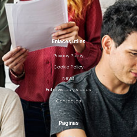
Enlaces útiles
Privacy Policy
Cookie Policy
News
Entrevistas y vídeos
Contactos
Paginas