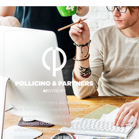
Enlac
Privac
Cooki
News
Entre
Cont
Pollicino & Partners
AI
DVISORY es
una firma de consultoría legal y
estratégica que combina la
excelencia académica con la
eficiencia operativa, brindando
soluciones a medida tanto en