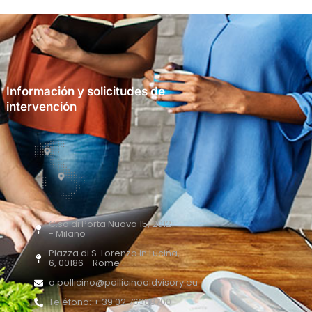
Información y solicitudes de
intervención
C.so di Porta Nuova 15, 20121
- Milano
Piazza di S. Lorenzo in Lucina,
6, 00186 - Rome
o.pollicino@pollicinoaidvisory.eu
Teléfono: + 39 02 76388700