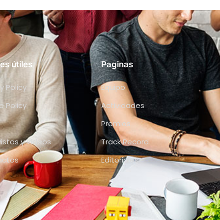
es útiles
Paginas
y Policy
Equipo
e Policy
Actividades
Premios
vistas y vídeos
Track Record
actos
Editoriales