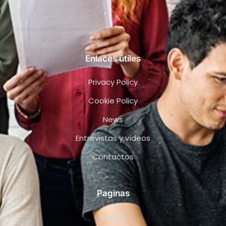
Enlaces útiles
Privacy Policy
Cookie Policy
News
Entrevistas y vídeos
Contactos
Paginas
Equipo