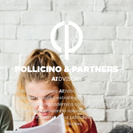
Pollicino & Partners
AI
DVISORY es una firma de
consultoría legal y estratégica que combina la
excelencia académica con la eficiencia
operativa, brindando soluciones a medida
tanto en asuntos judiciales como
extrajudiciales.