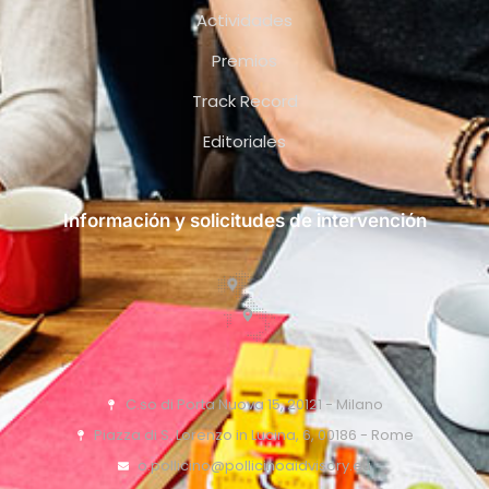
Actividades
Premios
Track Record
Editoriales
Información y solicitudes de intervención
C.so di Porta Nuova 15, 20121 - Milano
Piazza di S. Lorenzo in Lucina, 6, 00186 - Rome
o.pollicino@pollicinoaidvisory.eu