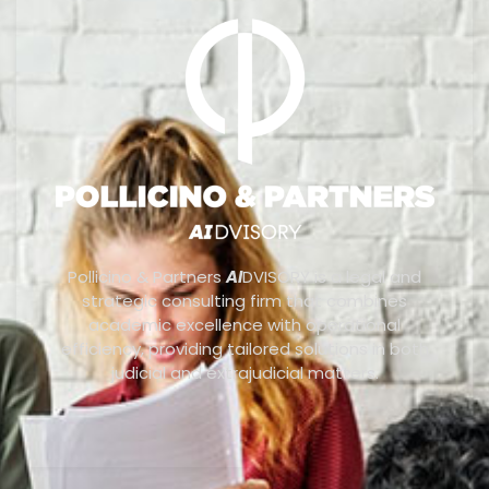
Pollicino & Partners
AI
DVISORY is a legal and
strategic consulting firm that combines
academic excellence with operational
efficiency, providing tailored solutions in both
judicial and extrajudicial matters.