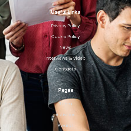
Useful Links
Privacy Policy
Cookie Policy
News
Interviews & Video
Contacts
Pages
Team
Activities
Awards