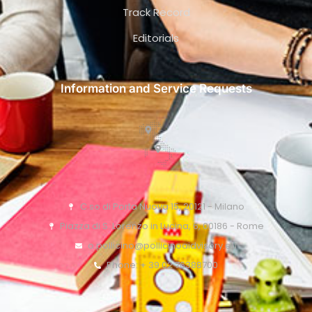
Track Record
Editorials
Information and Service Requests
C.so di Porta Nuova 15, 20121 - Milano
Piazza di S. Lorenzo in Lucina, 6, 00186 - Rome
o.pollicino@pollicinoaidvisory.eu
Phone: + 39 02 76388700