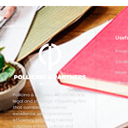
Usefu
Privac
Cooki
News
Inter
Cont
Pollicino & Partners
AI
DVISORY is a
legal and strategic consulting firm
that combines academic
excellence with operational
efficiency, providing tailored
solutions in both judicial and