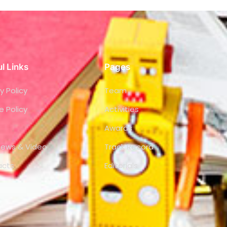
l Links
Pages
y Policy
Team
e Policy
Activities
Awards
views & Video
Track Record
acts
Editorials