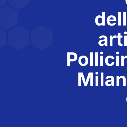
del
art
Pollici
Milan