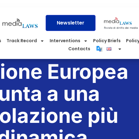
Newsletter
s
Track Record
Interventions
Policy Briefs
Policy
Contacts
ione Europea
unta a una
olazione più
dinamica