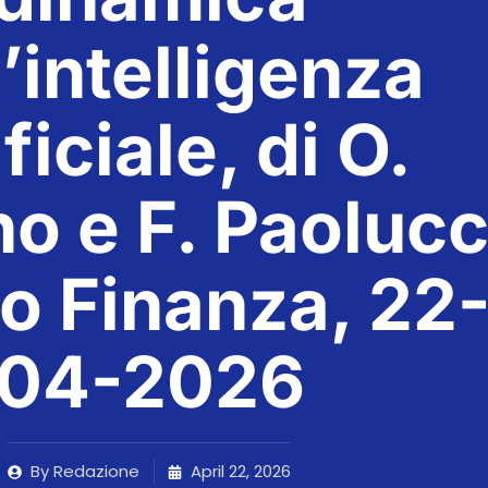
l’intelligenza
ificiale, di O.
no e F. Paolucc
o Finanza, 22
04-2026
By
Redazione
April 22, 2026