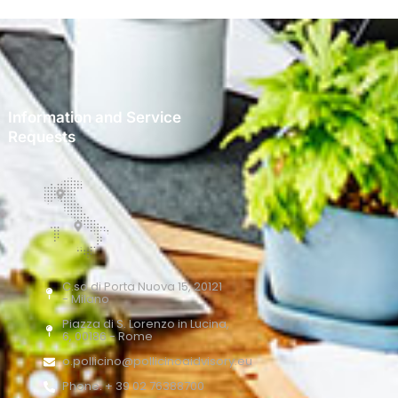
Information and Service
Requests
C.so di Porta Nuova 15, 20121
- Milano
Piazza di S. Lorenzo in Lucina,
6, 00186 - Rome
o.pollicino@pollicinoaidvisory.eu
Phone: + 39 02 76388700