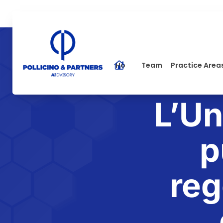
Home
Team
Practice Area
L’Un
p
reg