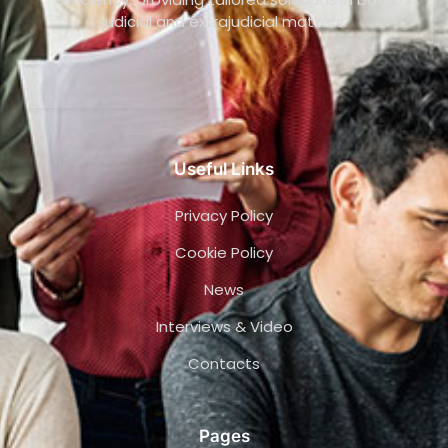
judicial and extrajudicial matters.
Useful Links
Privacy Policy
Cookie Policy
News
Interviews & Video
Contacts
Pages