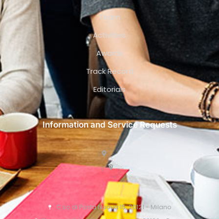
Team
Activities
Awards
Track Record
Editorials
Information and Service Requests
C.so di Porta Nuova 15, 20121 - Milano