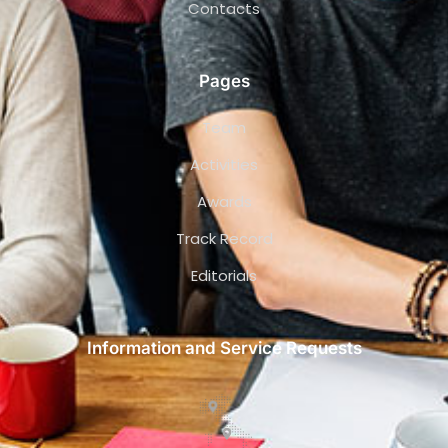
Contacts
Pages
Team
Activities
Awards
Track Record
Editorials
Information and Service Requests