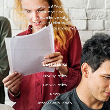
Pollicino & Partners
AI
DVISORY is a legal and
strategic consulting firm that combines
academic excellence with operational
efficiency, providing tailored solutions in both
judicial and extrajudicial matters.
Useful Links
Privacy Policy
Cookie Policy
News
Interviews & Video