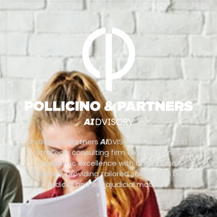
Pollicino & Partners
AI
DVISORY is a legal and
strategic consulting firm that combines
academic excellence with operational
efficiency, providing tailored solutions in both
judicial and extrajudicial matters.