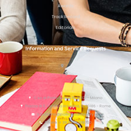
Awards
Track Record
Editorials
Information and Service Requests
C.so di Porta Nuova 15, 20121 - Milano
Piazza di S. Lorenzo in Lucina, 6, 00186 - Rome
o.pollicino@pollicinoaidvisory.eu
Phone: + 39 02 76388700