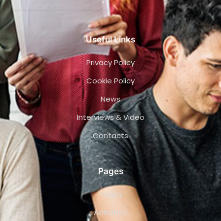
Useful Links
Privacy Policy
Cookie Policy
News
Interviews & Video
Contacts
Pages
Team
Activities