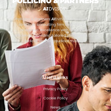
Pollicino & Partners
AI
DVISORY is a legal and
strategic consulting firm that combines
academic excellence with operational
efficiency, providing tailored solutions in both
judicial and extrajudicial matters.
Useful Links
Privacy Policy
Cookie Policy
News