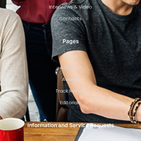
Interviews & Video
Contacts
Pages
Team
Activities
Awards
Track Record
Editorials
Information and Service Requests