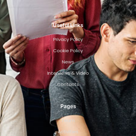
Useful Links
Privacy Policy
Cookie Policy
News
Interviews & Video
Contacts
Pages
Team
Activities