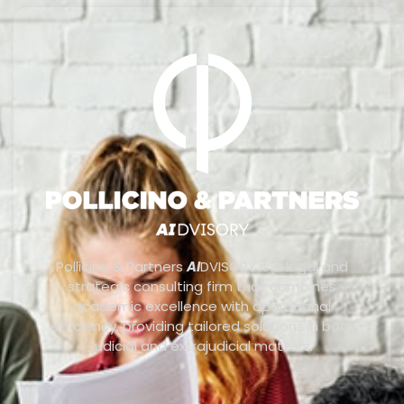
Pollicino & Partners
AI
DVISORY is a legal and
strategic consulting firm that combines
academic excellence with operational
efficiency, providing tailored solutions in both
judicial and extrajudicial matters.