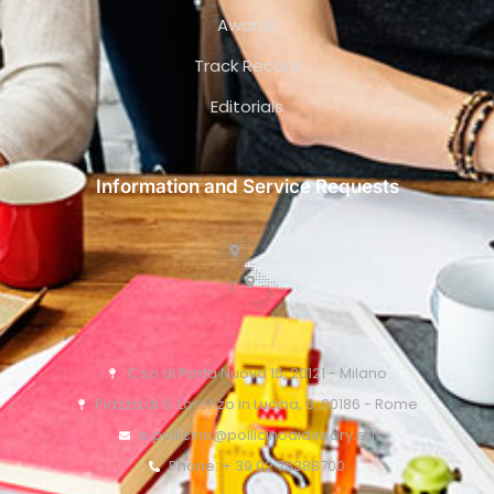
Awards
Track Record
Editorials
Information and Service Requests
C.so di Porta Nuova 15, 20121 - Milano
Piazza di S. Lorenzo in Lucina, 6, 00186 - Rome
o.pollicino@pollicinoaidvisory.eu
Phone: + 39 02 76388700